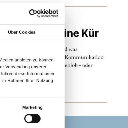
ung – und keine Kür
Über Cookies
on nicht funktioniert – und was
rung funktioniert nicht ohne Kommunikation.
 Medien anbieten zu können
ommunikation wie einen Nebenjob – oder
hrer Verwendung unserer
 führen diese Informationen
ie im Rahmen Ihrer Nutzung
Marketing