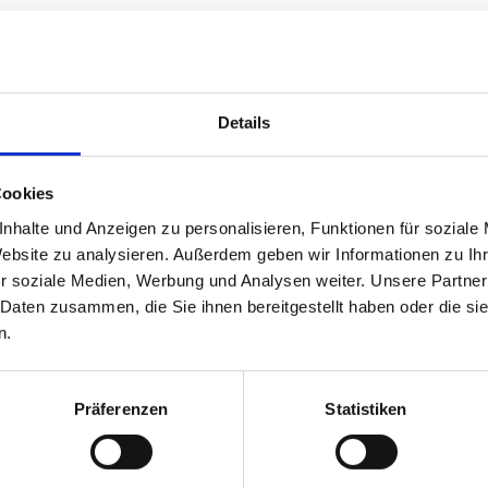
Führungskommunikation
Kommunikation ist Führ
Details
Warum moderne Führung ohne klare Kommunikati
Cookies
Leader:innen heute wirklich brauchen TL;DR:Füh
nhalte und Anzeigen zu personalisieren, Funktionen für soziale
Punkt. Trotzdem behandeln viele Leader:innen K
Website zu analysieren. Außerdem geben wir Informationen zu I
überlassen sie anderen. …
r soziale Medien, Werbung und Analysen weiter. Unsere Partner
 Daten zusammen, die Sie ihnen bereitgestellt haben oder die s
n.
By
Fabian Taborsky
·
Juli 9, 2025
Präferenzen
Statistiken