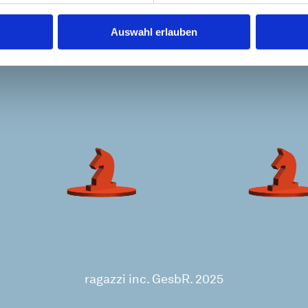
Auswahl erlauben
ragazzi inc. GesbR. 2025